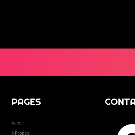
tion musicale était parfaite, et les transitions étaient fluides. Merci po
PAGES
CONT
Accueil
A Propos