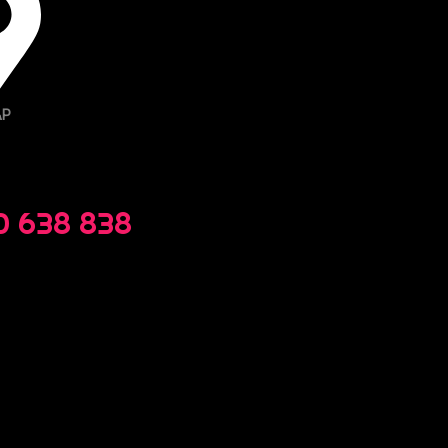
AP
0 638 838