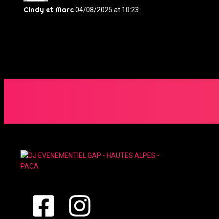
Cindy et Marc
04/08/2025 at 10:23
Wow, quel ambiance incroyable !
LORENZO a vraiment su nous faire vibrer toute la soirée. La sélec
🎉 »
Les commentaires sont fermés.