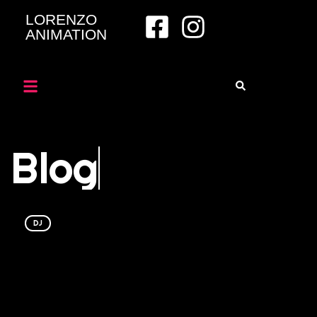
LORENZO
ANIMATION
B
l
o
g
DJ