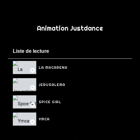
Animation Justdance
Liste de lecture
4 Vidéos
0:16
LA MACARENA
0:16
JERUSALEMA
0:16
SPICE GIRL
YMCA